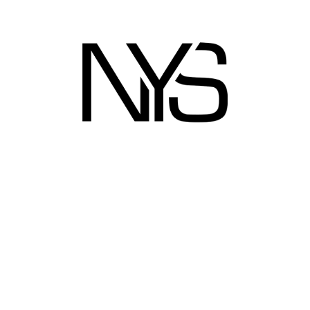
Maecenas aliquet enim nec justo mattis
bibendum.
Aliquam consequat mi nec faucibus posuere.
Nunc sit amet lectus molestie, volutpat
augue ac, tempus lectus.
Integer maximus ante sed purus rutrum
accumsan.